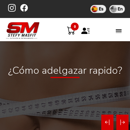
Skip
to
content
0
¿Cómo adelgazar rapido?
Navegaci
de